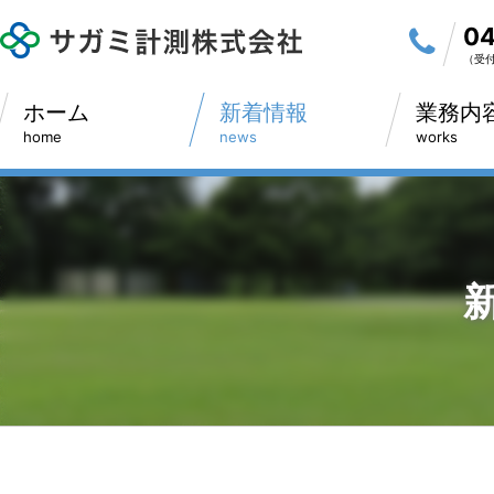
04
（受付時
ホーム
新着情報
業務内
home
news
works